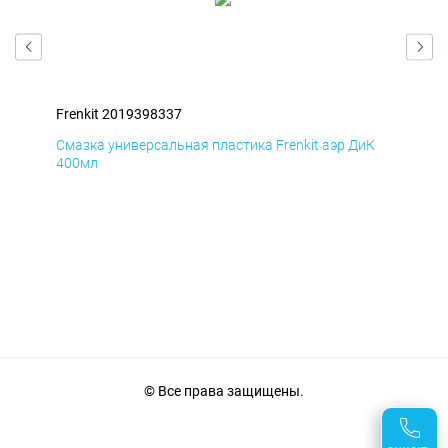
Frenkit 2019398337
Fre
мД
Смазка универсальная пластика Frenkit аэр ДиК
Сма
400мл
40
© Все права защищены.