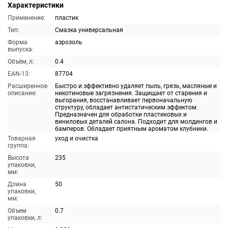
Характеристики
Применение:
пластик
Тип:
Смазка универсальная
Форма
аэрозоль
выпуска:
Объём, л:
0.4
EAN-13:
87704
Расширенное
Быстро и эффективно удаляет пыль, грязь, масляные и
описание:
никотиновые загрязнения. Защищает от старения и
выгорания, восстанавливает первоначальную
структуру, обладает антистатическим эффектом.
Предназначен для обработки пластиковых и
виниловых деталей салона. Подходит для молдингов и
бамперов. Обладает приятным ароматом клубники.
Товарная
уход и очистка
группа:
Высота
235
упаковки,
мм:
Длина
50
упаковки,
мм:
Объем
0.7
упаковки, л: