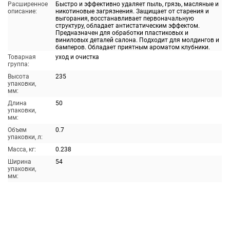
Расширенное
Быстро и эффективно удаляет пыль, грязь, масляные и
описание:
никотиновые загрязнения. Защищает от старения и
выгорания, восстанавливает первоначальную
структуру, обладает антистатическим эффектом.
Предназначен для обработки пластиковых и
виниловых деталей салона. Подходит для молдингов и
бамперов. Обладает приятным ароматом клубники.
Товарная
уход и очистка
группа:
Высота
235
упаковки,
мм:
Длина
50
упаковки,
мм:
Объем
0.7
упаковки, л:
Масса, кг:
0.238
Ширина
54
упаковки,
мм: