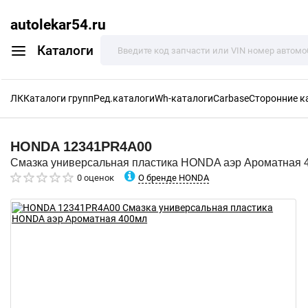
autolekar54.ru
Каталоги
ЛК
Каталоги групп
Ред.каталоги
Wh-каталоги
Carbase
Сторонние к
HONDA
12341PR4A00
Смазка универсальная пластика HONDA аэр Ароматная 
О бренде HONDA
0 оценок