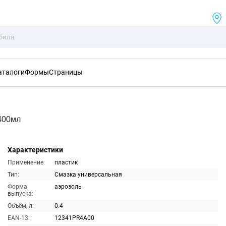
аталоги
Формы
Страницы
400мл
Характеристики
Применение:
пластик
Тип:
Смазка универсальная
Форма
аэрозоль
выпуска:
Объём, л:
0.4
EAN-13:
12341PR4A00