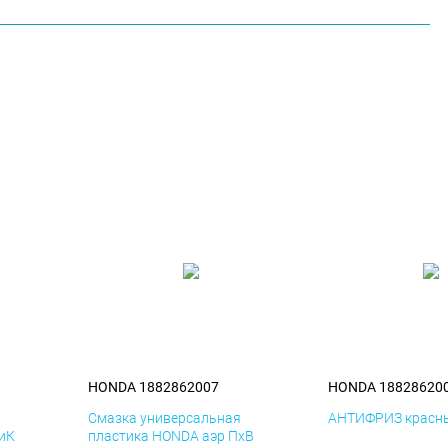
HONDA 1882862007
HONDA 18828620
я
Смазка универсальная
АНТИФРИЗ красны
иК
пластика HONDA аэр ПхВ