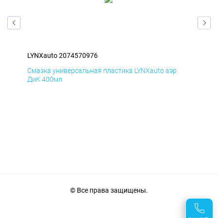
LYNXauto 2074570976
LYN
Смазка универсальная пластика LYNXauto аэр
Сма
ДиК 400мл
ПхВ
© Все права защищены.