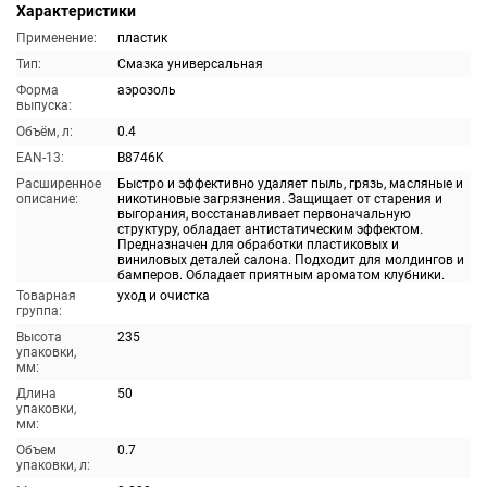
Характеристики
Применение:
пластик
Тип:
Смазка универсальная
Форма
аэрозоль
выпуска:
Объём, л:
0.4
EAN-13:
B8746K
Расширенное
Быстро и эффективно удаляет пыль, грязь, масляные и
описание:
никотиновые загрязнения. Защищает от старения и
выгорания, восстанавливает первоначальную
структуру, обладает антистатическим эффектом.
Предназначен для обработки пластиковых и
виниловых деталей салона. Подходит для молдингов и
бамперов. Обладает приятным ароматом клубники.
Товарная
уход и очистка
группа:
Высота
235
упаковки,
мм:
Длина
50
упаковки,
мм:
Объем
0.7
упаковки, л: