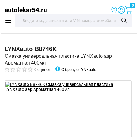
0
autolekar54.ru
LYNXauto
B8746K
Смазка универсальная пластика LYNXauto аэр
Ароматная 400мл
О бренде LYNXauto
0 оценок