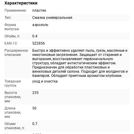
Характеристики
Применение:
пластик
Тип:
Смазка универсальная
Форма
аэрозоль
выпуска:
Объём, л:
0.4
EAN-13:
SZ2856
Расширенное
Быстро и эффективно удаляет пыль, грязь, масляные и
описание:
никотиновые загрязнения. Защищает от старения и
выгорания, восстанавливает первоначальную
структуру, обладает антистатическим эффектом.
Предназначен для обработки пластиковых и
виниловых деталей салона. Подходит для молдингов и
бамперов. Обладает приятным ароматом клубники.
Товарная
уход и очистка
группа:
Высота
235
упаковки,
мм:
Длина
50
упаковки,
мм:
Объем
0.7
упаковки, л: