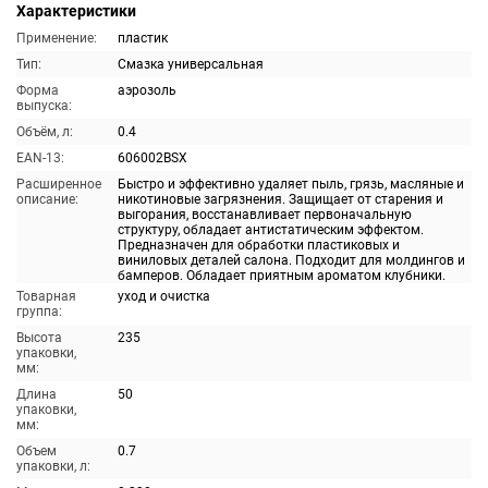
Характеристики
Применение:
пластик
Тип:
Смазка универсальная
Форма
аэрозоль
выпуска:
Объём, л:
0.4
EAN-13:
606002BSX
Расширенное
Быстро и эффективно удаляет пыль, грязь, масляные и
описание:
никотиновые загрязнения. Защищает от старения и
выгорания, восстанавливает первоначальную
структуру, обладает антистатическим эффектом.
Предназначен для обработки пластиковых и
виниловых деталей салона. Подходит для молдингов и
бамперов. Обладает приятным ароматом клубники.
Товарная
уход и очистка
группа:
Высота
235
упаковки,
мм:
Длина
50
упаковки,
мм:
Объем
0.7
упаковки, л: