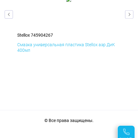
Stellox 745904267
Ste
Д
Смазка универсальная пластика Stellox аэр ДиК
Сма
400мл
40
© Все права защищены.