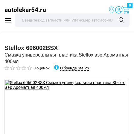
0
autolekar54.ru
Stellox
606002BSX
Смазка универсальная пластика Stellox аэр Ароматная
400мл
О бренде Stellox
0 оценок