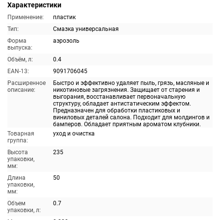
Характеристики
Применение:
пластик
Тип:
Смазка универсальная
Форма
аэрозоль
выпуска:
Объём, л:
0.4
EAN-13:
9091706045
Расширенное
Быстро и эффективно удаляет пыль, грязь, масляные и
описание:
никотиновые загрязнения. Защищает от старения и
выгорания, восстанавливает первоначальную
структуру, обладает антистатическим эффектом.
Предназначен для обработки пластиковых и
виниловых деталей салона. Подходит для молдингов и
бамперов. Обладает приятным ароматом клубники.
Товарная
уход и очистка
группа:
Высота
235
упаковки,
мм:
Длина
50
упаковки,
мм:
Объем
0.7
упаковки, л: