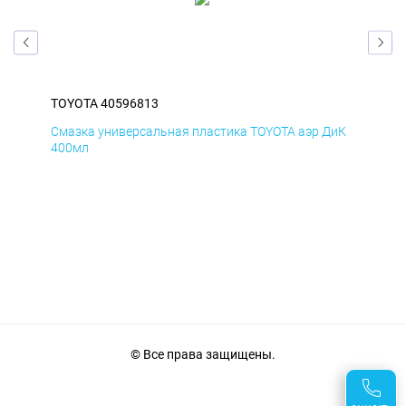
TOYOTA 40596813
TOY
БмД
Смазка универсальная пластика TOYOTA аэр ДиК
Сма
400мл
40
© Все права защищены.