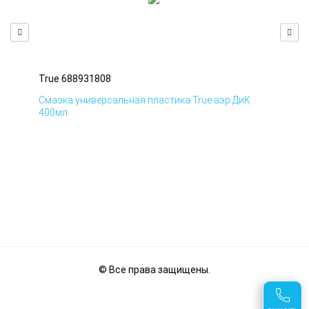
True 688931808
Tru
Смазка универсальная пластика True аэр ДиК
Сма
400мл
40
© Все права защищены.