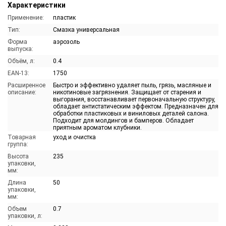
Характеристики
Применение:
пластик
Тип:
Смазка универсальная
Форма
аэрозоль
выпуска:
Объём, л:
0.4
EAN-13:
1750
Расширенное
Быстро и эффективно удаляет пыль, грязь, масляные и
описание:
никотиновые загрязнения. Защищает от старения и
выгорания, восстанавливает первоначальную структуру,
обладает антистатическим эффектом. Предназначен для
обработки пластиковых и виниловых деталей салона.
Подходит для молдингов и бамперов. Обладает
приятным ароматом клубники.
Товарная
уход и очистка
группа:
Высота
235
упаковки,
мм:
Длина
50
упаковки,
мм:
Объем
0.7
упаковки, л: