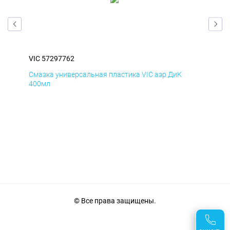
VIC 57297762
VIC
Смазка универсальная пластика VIC аэр ДиК
Сма
400мл
40
© Все права защищены.