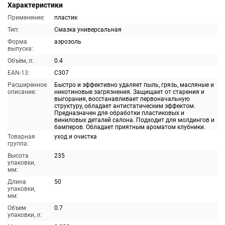
Характеристики
Применение:
пластик
Тип:
Смазка универсальная
Форма
аэрозоль
выпуска:
Объём, л:
0.4
EAN-13:
C307
Расширенное
Быстро и эффективно удаляет пыль, грязь, масляные и
описание:
никотиновые загрязнения. Защищает от старения и
выгорания, восстанавливает первоначальную
структуру, обладает антистатическим эффектом.
Предназначен для обработки пластиковых и
виниловых деталей салона. Подходит для молдингов и
бамперов. Обладает приятным ароматом клубники.
Товарная
уход и очистка
группа:
Высота
235
упаковки,
мм:
Длина
50
упаковки,
мм:
Объем
0.7
упаковки, л: